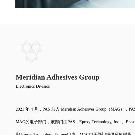
Meridian Adhesives Group
Electronics Division
2021 年 4 月，PAS 加入 Meridian Adhesives Group（MAG），
MAG的电子部门，该部门由PAS，Epoxy Technology, Inc.， Epoxies
和 Epoxy Technology Europe组成。MAG电子部门提供环氧树